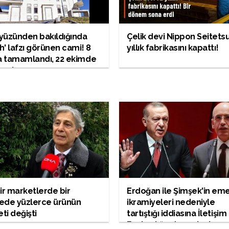
yüzünden bakıldığında
Çelik devi Nippon Seitetsu
ah' lafzı görünen cami! 8
yıllık fabrikasını kapattı!
a tamamlandı, 22 ekimde
acak
ir marketlerde bir
Erdoğan ile Şimşek'in eme
ede yüzlerce ürünün
ikramiyeleri nedeniyle
eti değişti
tartıştığı iddiasına İletişim
Başkanlığından yalanlama