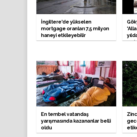
İngiltere'de yükselen
Gök
mortgage oranları 7,5 milyon
'All
haneyi etkileyebilir
yıld
açıl
En tembel vatandaş
Zinc
yarışmasında kazananlar belli
gec
oldu
etik