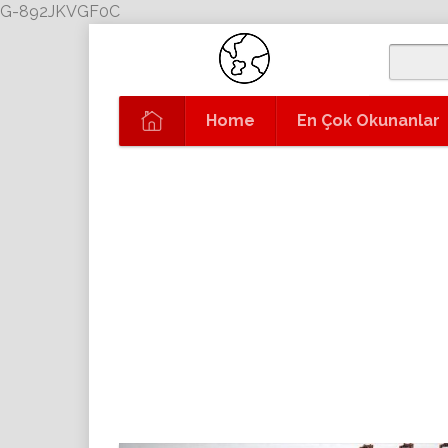
G-892JKVGF0C
Home
En Çok Okunanlar