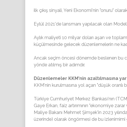
ilk çıkış sinyali, Yeni Ekonomi'nin "onuru" olara
Eylül 2021'de lansmanı yapılacak olan Model
Aylık maliyeti 10 milyar doları aşan ve toplam
küçülmesinde gelecek düzenlemelerin ne kadar
Ancak seçim öncesi dönemde beslenen bu ca
yönde atılmış bir adımdır.
Düzenlemeler KKM'nin azaltılmasına ya
KKM'nin kurulmasına yol açan "düşük oranlı 
Türkiye Cumhuriyet Merkez Bankası'nın (TCMB)
Gaye Erkan, faiz artırımının "ekonomiye zarar
Maliye Bakanı Mehmet Şimşek'in 2023 yılında
üzerinde) olarak öngörmesi de bu izlenimimi g