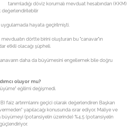
tanımladığı döviz korumalı mevduat hesabından (KKM)
k değerlendirilebilir
 uygulamada hayata geçirilmişti.
 mevduatın dörtte birini oluşturan bu "canavar"ın
 etkili olacağı şüpheli.
navarın daha da büyümesini engellemek bile doğru
rdımcı oluyor mu?
büyüme" eğilimi değişmedi.
 faiz artırımlarını geçici olarak değerlendiren Başkan
 vermeden" yapılacağı konusunda ısrar ediyor. Maliye ve
 büyümeyi (potansiyelin üzerinde) %4,5 (potansiyelin
üçlendiriyor.