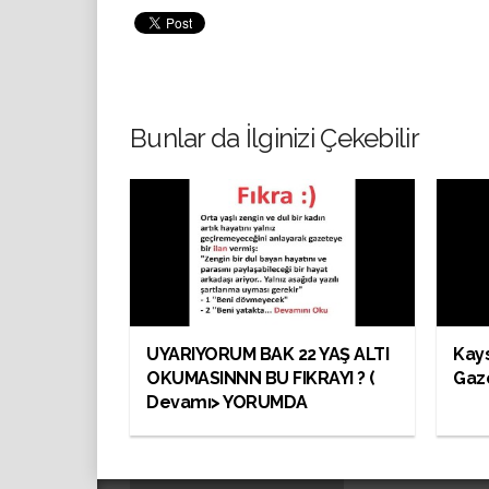
Bunlar da İlginizi Çekebilir
UYARIYORUM BAK 22 YAŞ ALTI
Kays
OKUMASINNN BU FIKRAYI ? (
Gaze
Devamı> YORUMDA