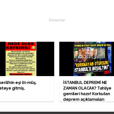
Reklamlar
erili’nin eşi öl-müş,
İSTANBUL DEPREMİ NE
teye gitmiş,
ZAMAN OLACAK? Tahliye
gemileri hazır! Korkutan
deprem açıklamaları