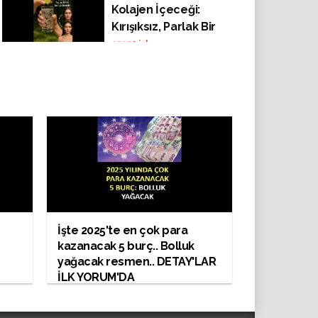
Kolajen İçeceği:
Kırışıksız, Parlak Bir
Cilt Tarifi 1. Yo.rumda
15250
izlenme
??
İşte 2025'te en çok para
kazanacak 5 burç.. Bolluk
yağacak resmen.. DETAY'LAR
İLK YORUM'DA