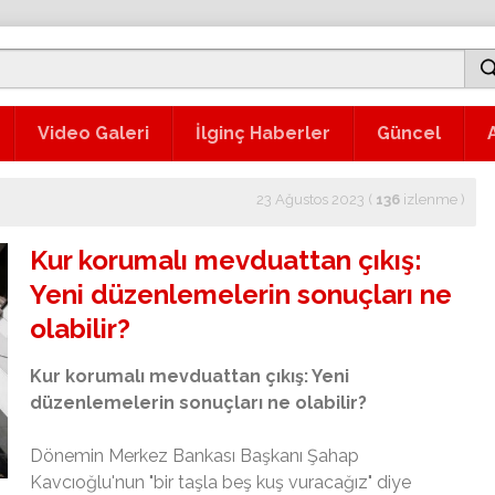
Video Galeri
İlginç Haberler
Güncel
23 Ağustos 2023 (
136
izlenme
)
Kur korumalı mevduattan çıkış:
Yeni düzenlemelerin sonuçları ne
olabilir?
Kur korumalı mevduattan çıkış: Yeni
düzenlemelerin sonuçları ne olabilir?
Dönemin Merkez Bankası Başkanı Şahap
Kavcıoğlu'nun "bir taşla beş kuş vuracağız" diye