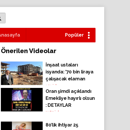
Anasayfa
Popüler
Önerilen Videolar
İnşaat ustaları
isyanda: '70 bin liraya
çalışacak elaman
bulamıyoruz'
101
izlenme
Oran şimdi açıklandı
Emekliye hayırlı olsun
: DETAYLAR
Y.ORUMDA?
7360
izlenme
80’lik ihtiyar 25