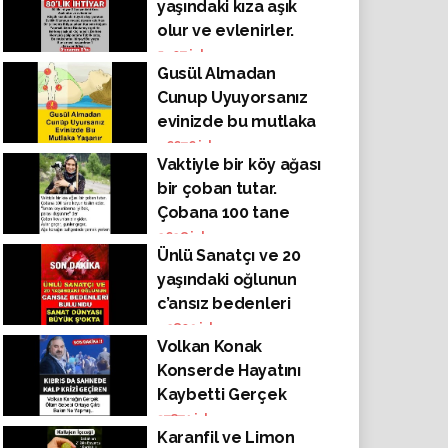
yaşındaki kıza aşık
olur ve evlenirler.
5407
izlenme
Gusül Almadan
Cunup Uyuyorsanız
evinizde bu mutlaka
yaşanır. Bir daha
46676
izlenme
Vaktiyle bir köy ağası
abdest almadan
bir çoban tutar.
uyumayacaksınız..
Çobana 100 tane
koyun teslim eder
2628
izlenme
Ünlü Sanatçı ve 20
yaşındaki oğlunun
c’ansız bedenleri
bulundu..Hayranları
42809
izlenme
Volkan Konak
Ve Sanat Dünyası
Konserde Hayatını
Yas’a Boğuldu
Kaybetti Gerçek
Ölüm Sebebi Ne Çıktı
37871
izlenme
Karanfil ve Limon