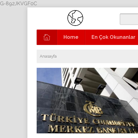
G-892JKVGF0C
Home
En Çok Okunanlar
Anasayfa