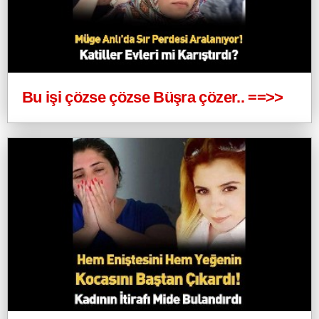
Bu işi çözse çözse Büşra çözer.. ==>>