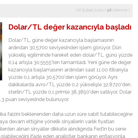
06 Şubat 2024 (
98
izlenme
)
Dolar/TL değer kazancıyla başladı
Dolar/TL, güne değer kazancıyla başlamasının
ardından 30,5700 seviyesinden işlem görüyor. Dün
yükseliş eğiliminde hareket eden dolar/TL, günü yüzde
0,14 artışla 30,5555'ten tamamladı. Yeni güne de değer
kazancıyla başlamasının ardından saat 11.00 itibarıyla
yüzde 0,1 artışla 30,5700'den işlem görüyor. Aynı
dakikalarda avro/TL yüzde 0,2 yükselişle 32,8720'den,
sterlin/TL yüzde 0,1 primle 38,3850'den satılıyor. Dolar
04,3 puan seviyesinde bulunuyor.
tika faizini beklenenden daha uzun süre sabit tutabileceğine
a devam ettiğine yönelik sinyallerin varlık fiyatları
rilerden alınan sinyaller dikkate alındığında Fed'in bu sene
 olabileceğini ifade eden analistler, bankanın enflasyonla