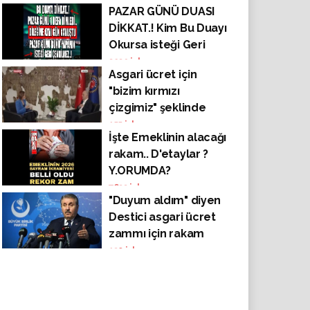
PAZAR GÜNÜ DUASI
DİKKAT.! Kim Bu Duayı
Okursa isteği Geri
Çevrilmez ! (Hacet
3239
izlenme
Asgari ücret için
duasi, Şaban ayı dua)
"bizim kırmızı
çizgimiz" şeklinde
verdiği rakam sonrası
155
izlenme
İşte Emeklinin alacağı
tepki çeken Ergün
rakam.. D'etaylar ?
Atalay dan yanıt
Y.ORUMDA?
gecikmedi.
7633
izlenme
"İşçilerimiz rahat
"Duyum aldım" diyen
olsun"
Destici asgari ücret
zammı için rakam
verdi: 16-17 bin TL
130
izlenme
arasında olacak