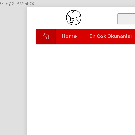
G-892JKVGF0C
Home
En Çok Okunanlar