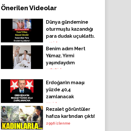
Önerilen Videolar
Dünya gündemine
oturmuştu kazandığı
para dudak uçuklattı.
Helal olsun Detayları
415
izlenme
Benim adım Mert
ilk yorumlarda
Yılmaz. Yirmi
yaşındaydım
12838
izlenme
Erdoğan’ın maaşı
yüzde 40,4
zamlanacak
551
izlenme
Rezalet görüntüler
hafıza kartından çıktı!
2996
izlenme