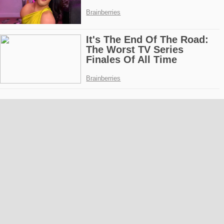
iddia: Kuliste onu dövüyordu! Cenazede
görünce korktum! Detaylar yorumda
Tansiyon Kaç Olursa Risklidir..