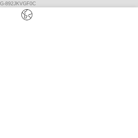
G-892JKVGF0C