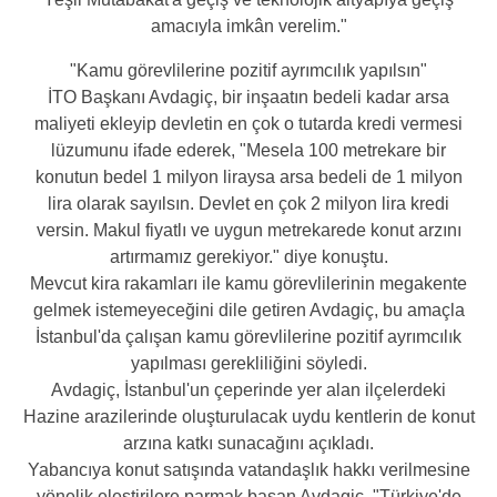
amacıyla imkân verelim."
"Kamu görevlilerine pozitif ayrımcılık yapılsın"
İTO Başkanı Avdagiç, bir inşaatın bedeli kadar arsa
maliyeti ekleyip devletin en çok o tutarda kredi vermesi
lüzumunu ifade ederek, "Mesela 100 metrekare bir
konutun bedel 1 milyon liraysa arsa bedeli de 1 milyon
lira olarak sayılsın. Devlet en çok 2 milyon lira kredi
versin. Makul fiyatlı ve uygun metrekarede konut arzını
artırmamız gerekiyor." diye konuştu.
Mevcut kira rakamları ile kamu görevlilerinin megakente
gelmek istemeyeceğini dile getiren Avdagiç, bu amaçla
İstanbul'da çalışan kamu görevlilerine pozitif ayrımcılık
yapılması gerekliliğini söyledi.
Avdagiç, İstanbul'un çeperinde yer alan ilçelerdeki
Hazine arazilerinde oluşturulacak uydu kentlerin de konut
arzına katkı sunacağını açıkladı.
Yabancıya konut satışında vatandaşlık hakkı verilmesine
yönelik eleştirilere parmak basan Avdagiç, "Türkiye'de