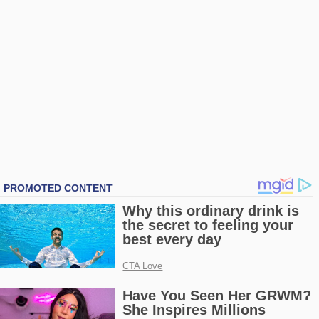
Kralın hazinesi suyunu çekmiş… Ne
yapsa ne etse de
Güllü’nün dostu Kobra Murat’tan şok