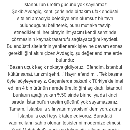
"İstanbul'un üretim gücünü yok sayılamaz"
Şekib Avdagiç, kent içerisinde birtakım ufak endüstri
siteleri amacıyla belediyelerin olumsuz bir tavrı
bulunduğunu belirterek, bunu mutlaka tasvip
etmediklerini, her bireyin ihtiyacını kendi semtinde
çözmesinin kaynak tasarrufu sağlayacağını kaydetti.
Bu endüstri sitelerinin yenilenerek işlevine devam etmesi
gerekliliğini altını çizen Avdagiç, şu değerlendirmelerde
bulundu:
"Bazen uçuk kaçık noktaya gidiyoruz. 'Efendim, İstanbul
kültür sanat, turizmi şehri...' Hayır, efendim... 'Tek başına
öyle' söyleyemeyiz. Geçenlerde bakanlık Türkiye'de imal
edilen 4 bin ürünün nerede üretildiğini açıkladı. İstanbul
bunların aşağı yukarı %50 sinde birinci ya da ikinci
sırada. İstanbul'un üretim gücünü yok sayamazsınız.
Tamam, 'İstanbul'a sıfır yatırım yapılsın' demiyoruz ama
İstanbul'a özel teşvik talep ediyoruz. Buradaki
yapımcıların sahip olunan tesislerini modernize etmesi,
Yeşil Mutabakat'a geçiş ve teknolojik altyapıya geçiş