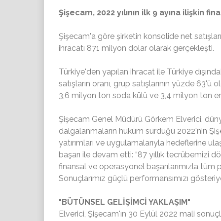
Şişecam, 2022 yılının ilk 9 ayına ilişkin fi
Şişecam'a göre şirketin konsolide net satışları
ihracatı 871 milyon dolar olarak gerçekleşti.
Türkiye'den yapılan ihracat ile Türkiye dışında
satışların oranı, grup satışlarının yüzde 63'ü 
3,6 milyon ton soda külü ve 3,4 milyon ton 
Şişecam Genel Müdürü Görkem Elverici, düny
dalgalanmaların hüküm sürdüğü 2022'nin Şişe
yatırımları ve uygulamalarıyla hedeflerine ul
başarı ile devam etti: “87 yıllık tecrübemizi 
finansal ve operasyonel başarılarımızla tüm 
Sonuçlarımız güçlü performansımızı gösteriyo
"BÜTÜNSEL GELİŞİMCİ YAKLAŞIM"
Elverici, Şişecam'ın 30 Eylül 2022 mali sonuçl