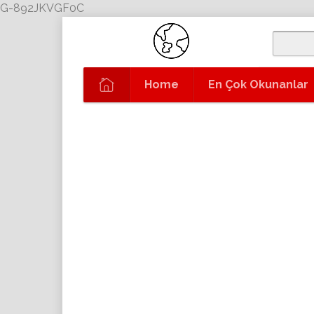
G-892JKVGF0C
Home
En Çok Okunanlar