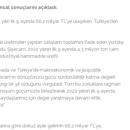
nansal sonuçlarını açıkladı.
 yılın ilk 9 ayında 66,2 milyar TL'ye ulaşırken, Türkiye'den
ki üretimden yapılan satışların toplamını ifade eden yurtdışı
oldu. Şişecam, 2022 yılının ilk 9 ayında 4,3 milyon ton cam,
endüstriyel hammadde üretti.
ada ve Türkiye'de makroekonomik ve jeopolitik
cam'ın dönüştürücü gücü, sürdürülebilir katma değerli
aştığı bir yıl olduğunu vurguladı. Tüm bu zorluklara rağmen
dönüşüm gücümüzle birleştirerek 2022 yılının ilk 9 ayında
paydaşlarımız için değer yaratmaya devam ettik.
r.”
arına göre dokuz aylık gelirinin 66,2 milyar TL'ye,