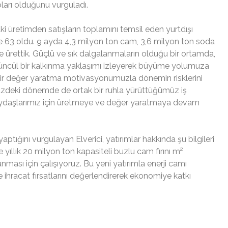
ları olduğunu vurguladı.
ki üretimden satışların toplamını temsil eden yurtdışı
üzde 63 oldu. 9 ayda 4,3 milyon ton cam, 3,6 milyon ton soda
ürettik. Güçlü ve sık dalgalanmaların olduğu bir ortamda,
bütüncül bir kalkınma yaklaşımı izleyerek büyüme yolumuza
lir değer yaratma motivasyonumuzla dönemin risklerini
zdeki dönemde de ortak bir ruhla yürüttüğümüz iş
 paydaşlarımız için üretmeye ve değer yaratmaya devam
yaptığını vurgulayan Elverici, yatırımlar hakkında şu bilgileri
e yıllık 20 milyon ton kapasiteli buzlu cam fırını m²
nması için çalışıyoruz. Bu yeni yatırımla enerji camı
ihracat fırsatlarını değerlendirerek ekonomiye katkı