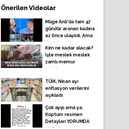
Önerilen Videolar
Müge Anlı'da tam 47
gündür aranan kadına
az önce ulaşıldı. Ama
hayatta değildi.
4771
izlenme
Kim ne kadar alacak?
İşte meslek meslek
zamlı memur
maaşları
220
izlenme
TÜİK, Nisan ayı
enflasyon verilerini
açıkladı
130
izlenme
Çok ayıp ama ya.
Koptum resmen
Detayları YORUMDA
29385
izlenme