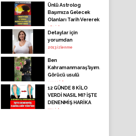
Ünlü Astrolog
Başımıza Gelecek
Olanları Tarih Vererek
Sıraladı.. DE.TAYLAR
369
izlenme
Detaylar için
Y.ORUMDA?
yorumdan
2013
izlenme
Ben
Kahramanmaraş’lıyım.
Görücü usulü
evlendim ama eşimi
11919
izlenme
12 GÜNDE 8 KİLO
çok sevdim.
VERDİ NASIL MI? İŞTE
DENENMİŞ HARİKA
BİR YÖNTEM
779
izlenme
DETAYLAR YORUMDA