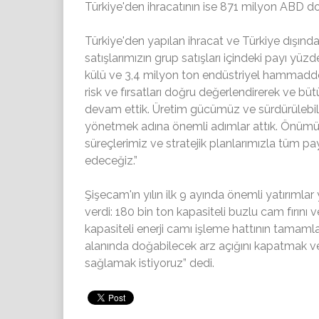
Türkiye'den ihracatının ise 871 milyon ABD do
Türkiye'den yapılan ihracat ve Türkiye dışında
satışlarımızın grup satışları içindeki payı y
külü ve 3,4 milyon ton endüstriyel hammadde 
risk ve fırsatları doğru değerlendirerek ve 
devam ettik. Üretim gücümüz ve sürdürülebi
yönetmek adına önemli adımlar attık. Önümü
süreçlerimiz ve stratejik planlarımızla tüm
edeceğiz.”
Şişecam'ın yılın ilk 9 ayında önemli yatırımlar 
verdi: 180 bin ton kapasiteli buzlu cam fırını v
kapasiteli enerji camı işleme hattının tamamla
alanında doğabilecek arz açığını kapatmak ve 
sağlamak istiyoruz” dedi.