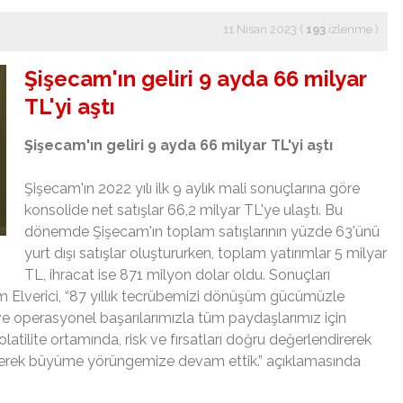
11 Nisan 2023 (
193
izlenme
)
Şişecam'ın geliri 9 ayda 66 milyar
TL'yi aştı
Şişecam'ın geliri 9 ayda 66 milyar TL'yi aştı
Şişecam'ın 2022 yılı ilk 9 aylık mali sonuçlarına göre
konsolide net satışlar 66,2 milyar TL'ye ulaştı. Bu
dönemde Şişecam'ın toplam satışlarının yüzde 63'ünü
yurt dışı satışlar oluştururken, toplam yatırımlar 5 milyar
TL, ihracat ise 871 milyon dolar oldu. Sonuçları
Elverici, “87 yıllık tecrübemizi dönüşüm gücümüzle
al ve operasyonel başarılarımızla tüm paydaşlarımız için
tilite ortamında, risk ve fırsatları doğru değerlendirerek
yerek büyüme yörüngemize devam ettik.” açıklamasında