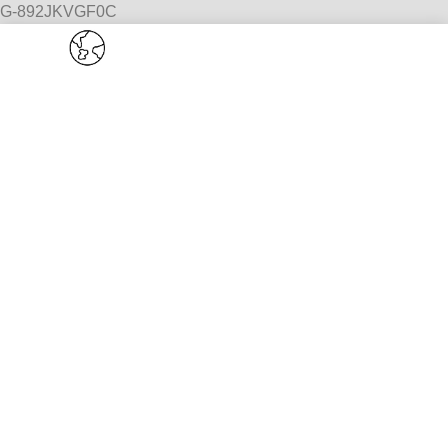
G-892JKVGF0C