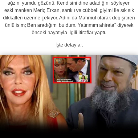
ağzını yumdu gözünü. Kendisini dine adadığını söyleyen
eski manken Meriç Erkan, sarıklı ve cübbeli giyimi ile sık sık
dikkatleri üzerine çekiyor. Adını da Mahmut olarak değişitiren
ünlü isim; Ben aradığımı buldum. Yatırımım ahirete" diyerek
önceki hayatıyla ilgili itiraflar yaptı.
İşte detaylar.