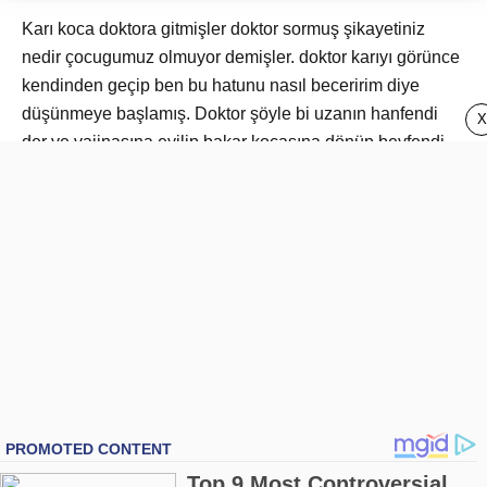
Karı koca doktora gitmişler doktor sormuş şikayetiniz
nedir çocugumuz olmuyor demişler. doktor karıyı görünce
kendinden geçip ben bu hatunu nasıl beceririm diye
düşünmeye başlamış. Doktor şöyle bi uzanın hanfendi
X
der ve vajinasına eyilip bakar kocasına dönüp beyfendi
karınızın a_ında akrep var der. Adam şaşırır peki doktor
bey ne yapcaz doktor sen mali bi sok akrep kafasından
yakalar yakalamz çek öldürelim der.adam bi ileri bi geri bi
ileri bi geri derken doktor bey gelmiyo der doktor gelmez
tabi sen beceremiyosun çekil ben yapıyım der. Doktor
başlar. Tuttu bıraktı tuttu bıratkı tuttu bıraktı derken kadının
eşi doktorun kulana eyilip :
- Doktor bey attırında bogulsun a*ına koydumun akrebi