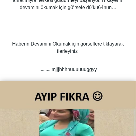
anlatımıyla herkesi güldürmeyi başarıyor. Hikayenin
devamını 0kumak için g0’rsele d0’ku64nun…
Haberin Devamını Okumak için görsellere tıklayarak
ilerleyiniz
..........mjjjhhhhuuuuuuggyy