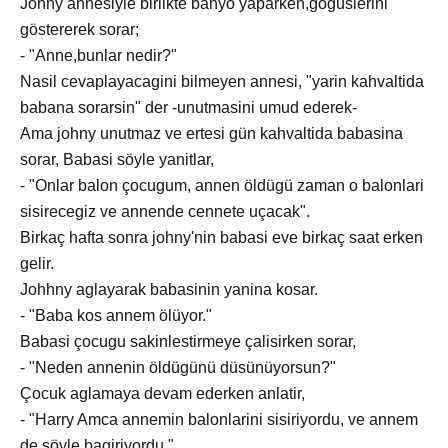
Johny annesiyle birlikte banyo yaparken,gögüslerini
göstererek sorar;
- "Anne,bunlar nedir?"
Nasil cevaplayacagini bilmeyen annesi, "yarin kahvaltida
babana sorarsin" der -unutmasini umud ederek-
Ama johny unutmaz ve ertesi gün kahvaltida babasina
sorar, Babasi söyle yanitlar,
- "Onlar balon çocugum, annen öldügü zaman o balonlari
sisirecegiz ve annende cennete uçacak".
Birkaç hafta sonra johny'nin babasi eve birkaç saat erken
gelir.
Johhny aglayarak babasinin yanina kosar.
- "Baba kos annem ölüyor."
Babasi çocugu sakinlestirmeye çalisirken sorar,
- "Neden annenin öldügünü düsünüyorsun?"
Çocuk aglamaya devam ederken anlatir,
- "Harry Amca annemin balonlarini sisiriyordu, ve annem
de söyle bagiriyordu,"