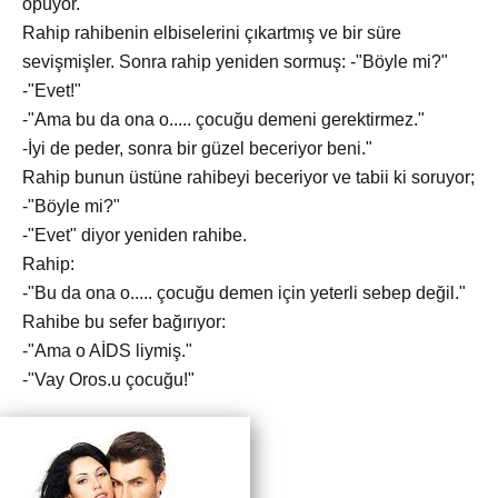
öpüyor."
Rahip rahibenin elbiselerini çıkartmış ve bir süre
sevişmişler. Sonra rahip yeniden sormuş: -"Böyle mi?"
-"Evet!"
-"Ama bu da ona o..... çocuğu demeni gerektirmez."
-İyi de peder, sonra bir güzel beceriyor beni."
Rahip bunun üstüne rahibeyi beceriyor ve tabii ki soruyor;
-"Böyle mi?"
-"Evet" diyor yeniden rahibe.
Rahip:
-"Bu da ona o..... çocuğu demen için yeterli sebep değil."
Rahibe bu sefer bağırıyor:
-"Ama o AİDS liymiş."
-"Vay Oros.u çocuğu!"