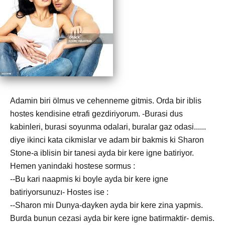
Adamin biri ölmus ve cehenneme gitmis. Orda bir iblis
hostes kendisine etrafi gezdiriyorum. -Burasi dus
kabinleri, burasi soyunma odalari, buralar gaz odasi......
diye ikinci kata cikmislar ve adam bir bakmis ki Sharon
Stone-a iblisin bir tanesi ayda bir kere igne batiriyor.
Hemen yanindaki hostese sormus :
--Bu kari naapmis ki boyle ayda bir kere igne
batiriyorsunuzı- Hostes ise :
--Sharon miı Dunya-dayken ayda bir kere zina yapmis.
Burda bunun cezasi ayda bir kere igne batirmaktir- demis.