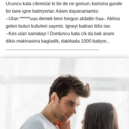
Ucuncu kata cikmislar ki bir de ne gorsun; karisina gunde
bir tane igne batiriyorlar. Adam dayanamamis:
--Ulan ******uuu demek beni hergun aldattin haa-. Aklina
gelen butun kufurleri saymis. Igneyi batiran iblis ise:
--Kes ulan samatayi ! Dorduncu kata cik da bak anani
dikis makinasina bagladik, dakikada 1000 batiyor...
.................................................................................