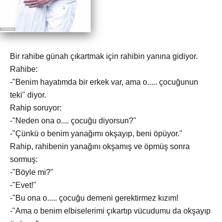
Bir rahibe günah çıkartmak için rahibin yanına gidiyor.
Rahibe:
-"Benim hayatımda bir erkek var, ama o..... çocuğunun
teki" diyor.
Rahip soruyor:
-"Neden ona o.... çocuğu diyorsun?"
-"Çünkü o benim yanağımı okşayıp, beni öpüyor."
Rahip, rahibenin yanağını okşamış ve öpmüş sonra
sormuş:
-"Böyle mi?"
-"Evet!"
-"Bu ona o..... çocuğu demeni gerektirmez kızım!
-"Ama o benim elbiselerimi çıkartıp vücudumu da okşayıp